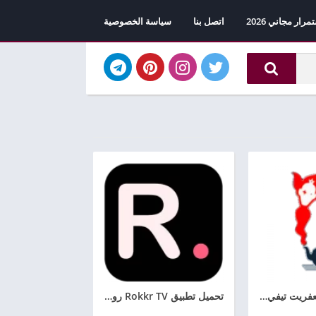
اتصل بنا
سياسة الخصوصية
تحميل تطبيق العفريت تيفي Al-ifrit Tv للاندرويد مجانا
تحميل تطبيق Rokkr TV روكر لمشاهدة القنوات والافلام مجانا