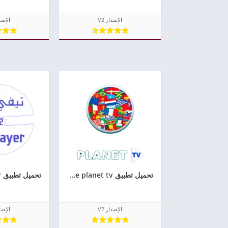
الإصدار V2
الإصدا
تحميل تطبيق live planet tv بلانت تيفي اخر اصدار مجانا
الإصدار V2
الإصدا