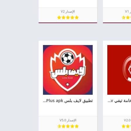
V1
الإصدار V2
تحميل تطبيق فخامة تيفي Fakhama Tv اخر اصدار مع كود التفعيل
تطبيق لايف بلس Live Plus apk تحميل برنامج لايف بلس للاندرويد
الإصدار V5.0