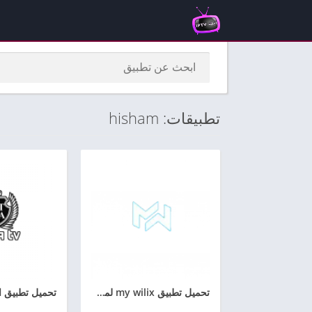
تطبيقات: hisham
تحميل تطبيق my wilix لمشاهدة القنوات للاندرويد مجانا