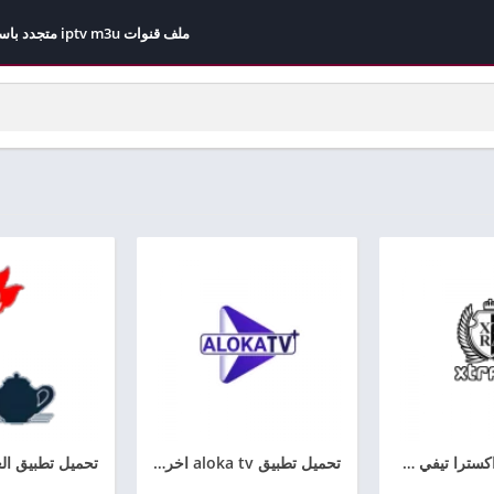
ملف قنوات iptv m3u متجدد باستمرار مجاني 2026
تحميل تطبيق اكسترا تيفي xtra live tv لمشاهدة القنوات للاندرويد مجانا
تحميل تطبيق aloka tv اخر اصدار aloka iptv apk لمشاهدة القنوات والمباريات مجانا