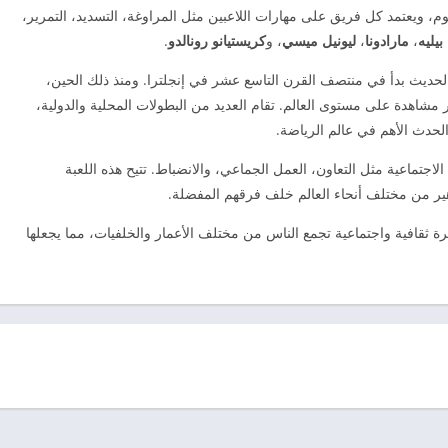
وم، ويعتمد كل فريق على مهارات اللاعبين مثل المراوغة، التسديد، التمرير،
بيليه
،
مارادونا
،
ليونيل ميسي
، و
كريستيانو رونالدو
.
ديث بدأ في منتصف القرن التاسع عشر في إنجلترا. ومنذ ذلك الحين،
مشاهدة على مستوى العالم. تقام العديد من البطولات المحلية والدولية،
لحدث الأهم في عالم الرياضة.
لاجتماعية مثل التعاون، العمل الجماعي، والانضباط. تتيح هذه اللعبة
هير من مختلف أنحاء العالم خلف فرقهم المفضلة.
 ثقافية واجتماعية تجمع الناس من مختلف الأعمار والخلفيات، مما يجعلها