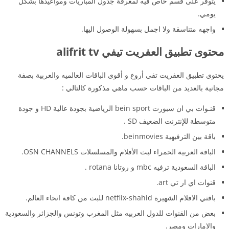
يتوفر على قسم خاص فيه لمعرفة جدول المباريات ومواعيدها بشكل
يومي.
واجهه متناسقة ولا اجمل بسهولة الوصول اليها.
محتوى تطبيق العفريت تيفي alifrit tv
يحتوي تطبيق العفريت تفي أروع و أقوى الباقات العالميه والعربية بصفة
مجانية بالعديد من الباقات حسب ماهي مذكورة كالتالي :
قنـوات بي ان سبورت bein sport الرياضية بجودة عالية HD و جودة
متوسطة للإنترنت الضعيف SD .
باقة بين الترفيهية beinmovies.
الباقة العربية الحمراء لبث الأفلام والمسلسلات OSN CHANNELS.
الباقة السعودية ترفيه mbc و روتانا rotana .
قنوات اي ار تي art.
باقتي الافلام الشهيرة netflix-shahid للبث من كافة انحاء العالم.
بعض من القنوات للدول العربيه مثل المغرب وتونس والجزائر والسعودية
والامارات ومصر.