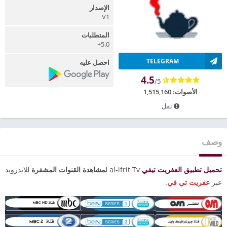
الإصدار
V1
المتطلبات
5.0+
TELEGRAM
احصل عليه
4.5
/5
الأصوات:
1,515,160
نقل
وصف
تحميل تطبيق العفريت تيفي
al-ifrit Tv ل
مشاهدة القنوات المشفرة
للاندرويد
عبر
عفريت تي في
.