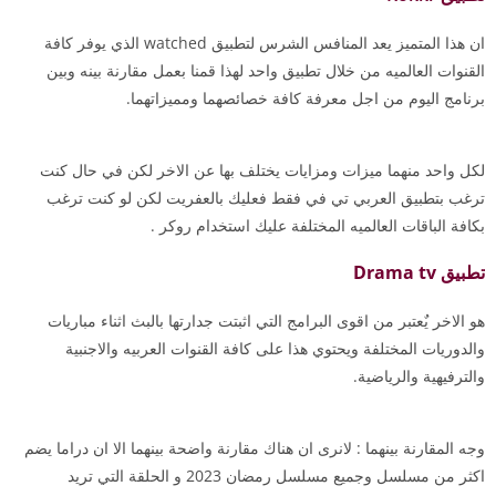
ان هذا المتميز يعد المنافس الشرس لتطبيق watched الذي يوفر كافة
القنوات العالميه من خلال تطبيق واحد لهذا قمنا بعمل مقارنة بينه وبين
برنامج اليوم من اجل معرفة كافة خصائصهما ومميزاتهما.
لكل واحد منهما ميزات ومزايات يختلف بها عن الاخر لكن في حال كنت
ترغب بتطبيق العربي تي في فقط فعليك بالعفريت لكن لو كنت ترغب
بكافة الباقات العالميه المختلفة عليك استخدام روكر .
تطبيق Drama tv
هو الاخر يٌعتبر من اقوى البرامج التي اثبتت جدارتها بالبث اثناء مباريات
والدوريات المختلفة ويحتوي هذا على كافة القنوات العربيه والاجنبية
والترفيهية والرياضية.
وجه المقارنة بينهما : لانرى ان هناك مقارنة واضحة بينهما الا ان دراما يضم
اكثر من مسلسل وجميع مسلسل رمضان 2023 و الحلقة التي تريد