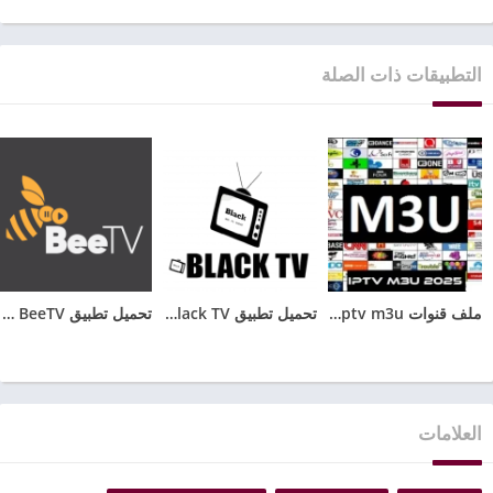
التطبيقات ذات الصلة
ملف قنوات iptv m3u متجدد باستمرار مجاني 2026
تحميل تطبيق Black TV للاندرويد مع كود تفعيل الجديد 2025
تحميل تطبيق BeeTV مهكر 2025 بدون اعلانات للأندرويد
العلامات