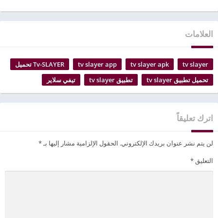
العلامات
tv slayer
tv slayer apk
tv slayer app
Tv-SLAYER تحميل
تحميل تطبيق tv slayer
تطبيق tv slayer
تيفي سلاير
اترك تعليقاً
لن يتم نشر عنوان بريدك الإلكتروني.
الحقول الإلزامية مشار إليها بـ
*
التعليق
*