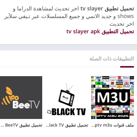
تحميل تطبيق tv slayer
اخر تحديث لمشاهدة الدراما و
shows و جديد الانمي و جميع المسلسلات عبر تـيفي سلآير
اخر تحديث
تحميل التطبيق tv slayer apk
التطبيقات ذات الصلة
ملف قنوات iptv m3u متجدد باستمرار مجاني 2026
تحميل تطبيق Black TV للاندرويد مع كود تفعيل الجديد 2025
تحميل تطبيق BeeTV مهكر 2025 بدون اعلانات للأندرويد