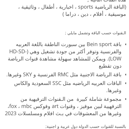
(الباقة الرياضية sports ، اخبارية ، أطفال ، وثائيقية ،
موسيقية ، أفلام ، دين ، دراما )
الـقنوات حسب الباقة وتشمل مايلي ;
باقة Bein sport بين سبورت الناطقة باللغة العربيه
والفرنسية وتوفر أكثر من جودة تشغيل وهي (HD-SD-
LOW). ويمكن للمشاهد سهولة مشاهدة قنوات الرياضة
دون تقطيع
باقة الرياضة الاجنبية مثل RMC الفرنسية و SKY وغيرها.
الباقات العربيه الرياضيه مثل SSC السعودية والكاس
وغيرها.
مجموعة شاملة كبيرة من الـقنوات الترفيهية من
الترفهيية لبين موفيز ، وقنوات art وفوكس fox ، mbc،
وغيرها من المعشوقات في بـث افلام ومسلسلات 2023
بالنسبة للقنوات حسب الدولة دول عربية و اجنبية;