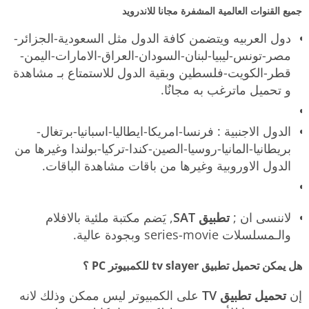
جميع القنوات العالمية المشفرة مجانا للاندرويد
دول العربيه ويتضمن كافة الدول مثل السعودية-الجزائر-
مصر-تونس-ليبيا-لبنان-السودان-العراق-الامارات-اليمن-
قطر-الكويت-فلسطين وبقية الدول للاستمتاع بـ مشاهدة
و تحميل ماترغب به مجانٌا.
الدول الاجنبية : فرنسا-امريكا-ايطاليا-اسبانيا-برتغال-
بريطانيا-المانيا-روسيا-الصين-كندا-تركيا-بولندا وغيرها من
الدول الاوروبية وغيرها من باقات مشاهدة الباقات.
لاننسى ان ;
تطبيق SAT
, يَضم مكتبة ملئية بالافلام
والـمسلسلات series-movie وبجودة عالية.
هل يمكن تحميل تطبيق tv slayer للكمبيوتر PC ؟
إن
تحميل تطبيق TV
على الكمبيوتر ليس ممكن وذلك لانه