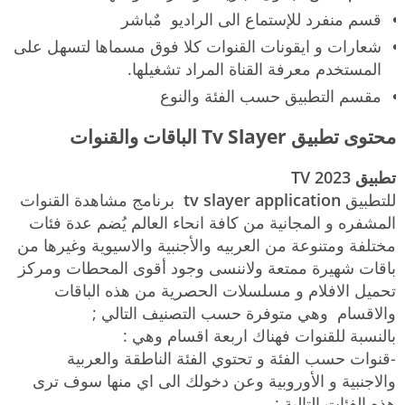
قسم منفرد للإستماع الى الراديو مٌباشر
شعارات و ايقونات القنوات كلا فوق مسماها لتسهل على
المستخدم معرفة القناة المراد تشغيلها.
مقسم التطبيق حسب الفئة والنوع
محتوى تطبيق Tv Slayer الباقات والقنوات
تطبيق TV 2023
للتطبيق
tv slayer application
برنامج مشاهدة القنوات
المشفره و المجانية من كافة انحاء العالم يُضم عدة فئات
مختلفة ومتنوعة من العربيه والأجنبية والاسيوية وغيرها من
باقات شهيرة ممتعة ولاننسى وجود أقوى المحطات ومركز
تحميل الافلام و مسلسلات الحصرية من هذه الباقات
والاقسام وهي متوفرة حسب التصنيف التالي ;
بالنسبة للقنوات فهناك اربعة اقسام وهي :
-قنوات حسب الفئة و تحتوي الفئة الناطقة والعربية
والاجنبية و الأوروبية وعن دخولك الى اي منها سوف ترى
هذه الفئات التالية ;