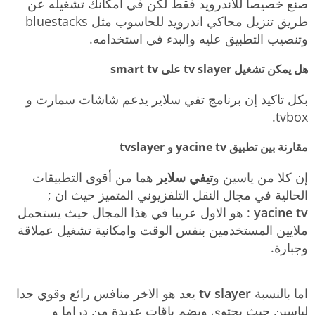
صنع خصيصا للأندرويد فقط لكن في امكانك تشغيله عن
طريق تنزيل محاكي اندرويد للحاسوب مثل bluestacks
وتنصيب التطبيق عليه والبدء في استخدامه.
هل يمكن تشغيل tv slayer على smart tv
بكل تاكيد إن برنامج تفي سلاير يدعم شاشات سمارت و
tvbox.
مقارنة بين تطبيق yacine tv و tvslayer
إن كلا من ياسين و
تيفي سلاير
هما من أقوى التطبيقات
الحالية في مجال النقل التلفزيوني المتميز حيث ان ;
yacine tv
: هو الاول عربيا في هذا المجال حيث يستحمل
ملايين المستخدمين بنفس الوقت وامكانية تشغيل عملاقة
وجبارة.
اما بالنسبة
tv slayer
يعد هو الاخر منافس رائع وقوي جدا
لياسين حيث يحتوي ويضم باقات عديدة من دراما و