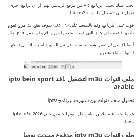
يجب عليك تحميل برنامج Vlc من موقع الرسمي لهم او اي برامج اخرى
تعمل على تـشغيل ملفات iptv m3u.
فوت على البرنامج وقم بالضغط على (Ctrl+N) سوف يفتح لك مربع تقوم
بلصق قائمة ملف iptv التي قمت بتحميلها من موقع وقم بعمل فـتح لذلك.
أيضا لاتنسى ان تفعل هذه الخاصية التي في الصورة امامك لتفادي تقطع
القنوات اثناء تشغيلها.
ملف قنوات m3u لتشغيل باقة iptv bein sport
arabic
تحميل ملف قنوات بين سبورت لبرنامج iptv
هو مايبحث عنه ملايين الناس كل اليوم للحصول على
2026
iptv m3u
مجانا.
ملف قنوات iptv m3u مدفوع محدث يوميا