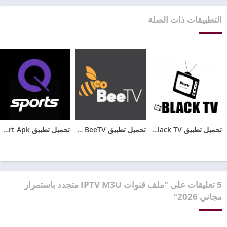
التطبيقات ذات الصلة
تحميل تطبيق Black TV للاندرويد مع كود تفعيل الجديد 2025
تحميل تطبيق BeeTV مهكر 2025 بدون اعلانات للأندرويد
تحميل تطبيق Qsport Apk لمشاهدة القنوات الرياضية للاندرويد
5 تعليقات على "ملف قنوات IPTV M3U متجدد باستمرار
مجاني 2026"