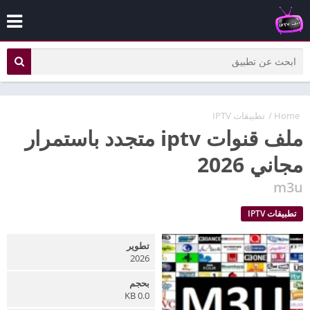
Home
/
تطبيقات IPTV
ملف قنوات iptv متجدد باستمرار
مجاني 2026
m3u
تطبيقات IPTV
تطوير
2026
بحجم
0.0 KB