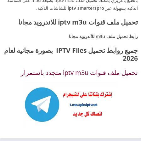
بالطبع ياعزيزي يمكنك تحميل ملف iptv m3u، بصيغة m3u على الشاشة
الذكيه بسهولة عبر
iptv smarterspro
للشاشات الذكية.
تحميل ملف قنوات iptv m3u للاندرويد مجانا
رابط تحميل ملف m3u للأندرويد مجانا
جميع روابط تحميل IPTV Files بصورة مجانيه لعام
2026
تحميل ملف قنوات iptv m3u متجدد باستمرار