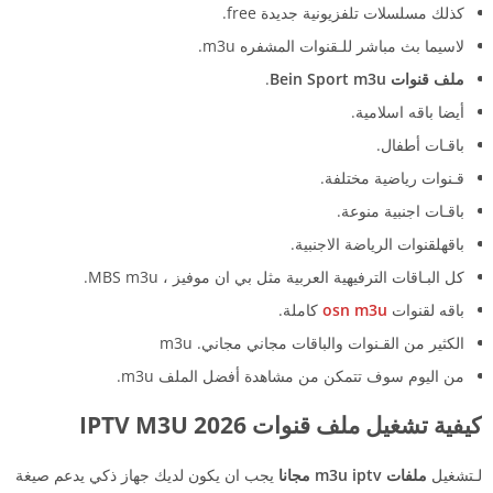
كذلك مسلسلات تلفزيونية جديدة free.
لاسيما بث مباشر للـقنوات المشفره m3u.
ملف قنوات Bein Sport m3u
.
أيضا باقه اسلامية.
باقـات أطفال.
قـنوات رياضية مختلفة.
باقـات اجنبية منوعة.
باقهلقنوات الرياضة الاجنبية.
كل البـاقات الترفيهية العربية مثل بي ان موفيز ، MBS m3u.
باقه لقنوات
osn m3u
كاملة.
الكثير من القـنوات والباقات مجاني مجاني. m3u
من اليوم سوف تتمكن من مشاهدة أفضل الملف m3u.
كيفية تشغيل ملف قنوات IPTV M3U 2026
لـتشغيل
ملفات m3u iptv مجانا
يجب ان يكون لديك جهاز ذكي يدعم صيغة