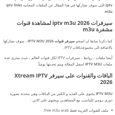
iptv
التي سوف نشاركها في هذا المقال عن الملفات المجانيه i
ptv links
.
m3u
سيرفرات iptv m3u 2026 لمشاهدة قنوات
مشفرة m3u
كما ذكرنا سابقا ان اضخم
سيرفر قنوات IPTV M3U 2026
، سوف نشاركها
بالاضافة الى مجموعةباقات IPTV.
أيضا ملفات ، روابط ، سيرفرات IPTV لكل قنوات العالم ، حيث سترى عدة
ملفات
IPTV M3U
اسفل المقالة ويتم تحديثها يومياً.
الباقات والقنوات على سيرفر Xtream IPTV
2026
IPTV M3U
يحتوى على العديد و الكثير من البـاقات وهي محدثة بصورة
دوري يـومي للتناسب مع المشاهدين ويحتوي على الاتي :
ملف للقنوات العربية فقط free m3u arab.