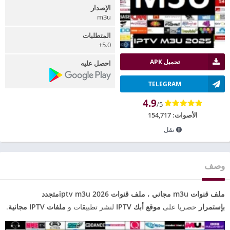
الإصدار
m3u
المتطلبات
5.0+
تحميل APK
احصل عليه
TELEGRAM
4.9
/5
الأصوات:
154,717
نقل
وصف
ملف قنوات m3u مجاني
،
ملف قنوات iptv m3u 2026متجدد
بإستمرار
حصريا على
موقع أبك IPTV
لنشر تطبيقات و
ملفات IPTV مجانية
.