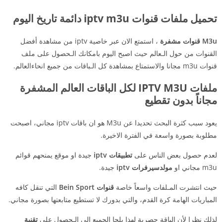
تحميل ملفات قنوات iptv m3u دائمة تاريخ اليوم
M3u قنوات مشفرة
، استمتع الان عبر خاصية iptv من مشاهدة أفضل
القنوات من حول الـعالم حيث اصبح اليوم بامكانك الـحصول على ملف
قنوات m3u مجانا والاستمتاع بمشاهدة كل الـباقات من جميع انحاءالعالم.
ملفات IPTV M3U لكل الباقات العالم المشفرة
مجاناً بدون تقطيع
يعود سبب كثرة البحث تحديدا عن M3u هو ان باقات iptv مجاني، اصبحت
مطلوبة بصورة واسعة في الفترة الاخيرة.
لعدم حصول بعض الناس على
تطبيقات iptv
جيدة او موقع يمنحهم قوائم
m3u مجاني او
مولدسيرفرات iptv
جيدة.
حيث انتشرت المـلفات واسعاً خاصة
قنوات Bein Sport
التي تنقل كافه
المباريات الهامة كرة القدم، والتي بدورك لا تستطيع متابعتها بصورة مجاني.
لذلك نظرا لأن الباقة حصرية لهذا يلجا الجميع الى الـحصول على
تقنية