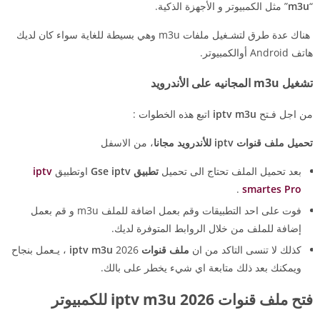
“
m3u
” مثل الكمبيوتر و الأجهزة الذكية.
هناك عدة طرق لتشـغيل ملفات m3u وهي بسيطة للغاية سواء كان لديك
هاتف Android أوالكمبيوتر.
تشغيل m3u المجانيه على الأندرويد
من اجل فـتح
iptv m3u
اتبع هذه الخطوات :
تحميل ملف قنوات iptv للأندرويد مجانا
، من الاسفل
بعد تحميل الملف تحتاج الى تحميل
تطبيق Gse iptv
اوتطبيق
iptv
.
smartes Pro
فوت على احد التطبيقات وقم بعمل اضافة للملف m3u و قم بعمل
إضافة للملف من خلال الروابط المتوفرة لديك.
كذلك لا تنسى التاكد من ان
ملف قنوات iptv m3u
2026 ، يـعمل بنجاح
ويمكنك بعد ذلك متابعة اي شيء يخطر على بالك.
فتح ملف قنوات iptv m3u 2026 للكمبيوتر