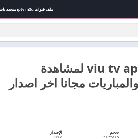
ملف قنوات iptv m3u متجدد باستمرار مجاني 2026
تحميل viu tv apk لمشاهدة
المباريات مجانا اخر اصدار
بحجم
الإصدار
V2.0
21.79MB