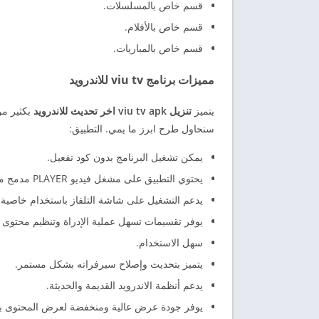
قسم خاص بالمسلسلات.
قسم خاص بالأفلام.
قسم خاص بالمباريات.
مميزات برنامج viu tv للاندرويد
يتميز
تنزيل viu tv apk اخر تحديث للاندرويد
بكثير م
سنحاول طرح ابرز ما يمي. التطبيق:
يمكن تشغيل البرنامج بدون كود تفعيل.
يحتوي التطبيق على مشغل فيديو PLAYER مدمج من أجل تشغيل القنوات لذلك لا حاجة إلى تنزيل مشغلات خارجية.
يدعم التشغيل على شاشة التلفاز باستخدام خاصية WEB CAST.
يوفر تقسيمات تسهل عملية الإدراة وتنظيم محتوى ال
سهل الاستخدام.
يتميز بتحديث وإصلاح سيرفراته بشكل مستمر.
يدعم أنظمة الاندرويد القديمة والحديثة.
يوفر جودة عرض عالية ومنخفضة لعرض المحتوى بدق