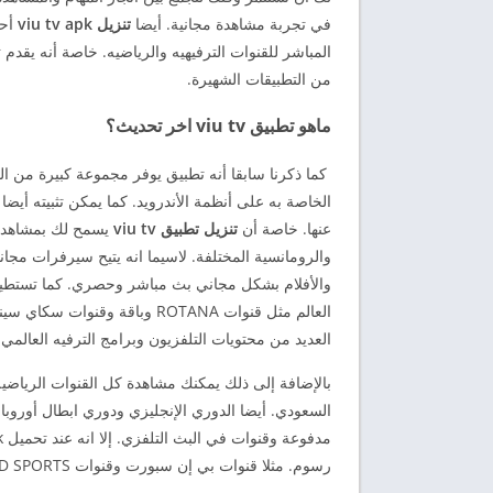
في تجربة مشاهدة مجانية. أيضا
تنزيل viu tv apk
أحد
المباشر للقنوات الترفيهيه والرياضيه. خاصة أنه يقدم
من التطبيقات الشهيرة.
ماهو تطبيق viu tv اخر تحديث؟
الخاصة به على أنظمة الأندرويد. كما يمكن تثبيته أي
عنها. خاصة أن
تنزيل تطبيق viu tv
يسمح لك بمشاهدة ا
والرومانسية المختلفة. لاسيما انه يتيح سيرفرات مج
العديد من محتويات التلفزيون وبرامج الترفيه العالمي.
بالإضافة إلى ذلك يمكنك مشاهدة كل القنوات الرياضية
السعودي. أيضا الدوري الإنجليزي ودوري ابطال أوروبا 
رسوم. مثلا قنوات بي إن سبورت وقنوات WORLD SPORTS وباقة SSC SPORT والعديد من القنوات الأخرى.