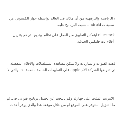
ة الرياضية والترفيهية من أي مكان في العالم بواسطة جهاز الكمبيوتر. من
ت البرنامج عليه.
على جهاز الحاسوب قم بتنزيل برنامج Bluestack ليتمكن التطبيق من العمل على نظام ويندوز. ثم قم بتنزيل
أفلام نت فليكس الحديثة.
هدة القنوات والمباريات ولا يمكن مشاهدة المسلسلات والأفلام المفضلة
لديك عبر هذا التطبيق في جهاز ايفون. بسبب القيود التي تفرضها الشركة الأم apple على التطبيقات الخاصة بأنظمة ios والتي لا
ويد استخدم متصفح الانترنت المثبت على جهازك وقم بالبحث عن تحميل برنامج فيو تي في. ثم
 التنزيل المتوفر على الموقع او من خلال موقعنا هذا والذي يوفر أحدث