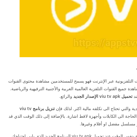
لتلفزيونية عبر الإنترنت فهو يسمح للمستخدمين مشاهدة محتوى القنوات
هدة جميع القنوات التلفزية العالمية العربية والأجنبية الترفيهية والرياضية.
ند
تحميل viu tv apk الإصدار الجديد
والرائع.
ة والتي تحتاج الى تكلفه مالية اكثر. لذلك فإن
تنزيل برنامج viu tv
 الحاجة الى الكابلات وأجهزة لاقط اشارة. بالإضافة إلى ذلك الوقت الذي قد
و مسلسل مفضل او أفلام وغيرها.
لك أن تستثمر وقتك لتجمع بين انجاز المهام والمشاهدة بنفس الوقت عند تحميل viu tv apk البرنامج الجديد الذي يلبي احتياجك