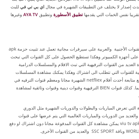
ث إصدار لا يختلف عن التطبيقات الشهيرة في مجال
اي بي تي في
للبث
 تقريبا نفس الخمات التي يقدمها
تطبيق الأسطورة
وتطبيق
AYA TV
وغيرها
كما ذكرنا سابقا أنه تطبيق يوفر مجموعة كبيرة من القنوات الأجنبية والعربية على سيرفرات مجانية تعمل عند تثبيت حزمة apk
ضا على أجهزة الكمبيوتر وهكذا تستطيع الحصول على كل القنوات التي تبحث
لعديد من القنوات الترفيهية التي تبث الافلام والمسلسلات الدرامية
انية للقنوات التي تتطلب الى اشتراك وهكذا يمكنك مشاهدة المسلسلات
والأفلام بشكل مجاني بث مباشر وحصري. كما تستطيع متابعة أحدث أفلام netfliex الشهيرة مجانا ومعظم قنوات الترفيه في
العالم مثل قنوات ROTANA وباقة وقنوات سكاي سينما. كذلك قنوات BIEN الترفيهية وقنوات دينية وقنوات وثائقية لمشاهدة
 التي تعرض المباريات والبطولات والدوريات الشهيرة مثل الدوري
والعديد من الدوريات والمباريات العالمية التي يتم عرضها على قنوات
مدفوعة وقنوات في البث التلفزي. إلا انه عند تحميل viu tv apk يمكن مشاهدة كل القنوات المدفوعة مجانا دون اشتراك او دفع