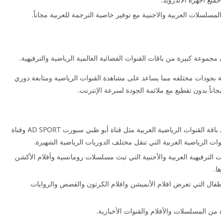
ة بجودات مختلفه مما يساعد على مشاهدة القنوات الرياضية ومتابعة دوري
يحتوي تطبيق سبورت تي في sportik tv apk على باقة القنوات الرياضية العربية مثل قناة أبو ظبي سبورت AD SPORT وقناة
sportik tv  باقة من القنوات الترفيهية العربية والأجنبية التي تبث مسلسلات رومانسية وأفلام الأكشن
ا.
sportik tv  باقة قنوات الأطفال التي تعرض افلام الأنميشن وافلام الكرتون والقصص والروايات
ن المسلسلات والأفلام والقنوات الأخبارية.