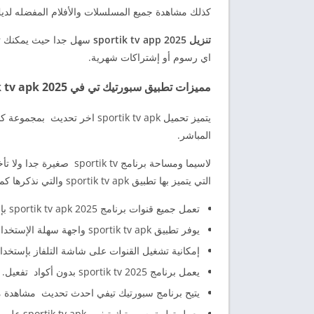
كذلك مشاهدة جميع المسلسلات والأفلام المفضله لديك
تنزيل sportik tv app 2025
سهل جدا حيث يمكنك تنز
اي رسوم أو إشتراكات شهرية.
مميزات تطبيق سبورتيك تي في sportik tv apk 2025 أحدث إصدار
يتميز تحميل sportik tv apk اخ
المباشر.
لاسيما ومساحة برنامج  tv
التي يتميز بها تطبيق sportik tv apk والتي نذكرها كما يلي
تعمل جميع قنوات برنامج sportik tv apk 2025 بإستخدام مشغل خارجي فهو يسمح لك بمشاهدة القنوات العالمية وتشغيلها .
يوفر تطبيق sportik tv apk واجهة سهلة الإستخدام وتقسيمات رائعه لجميع القنوات.
إمكانية تشغيل القنوات على شاشة التلفاز بإستخدام خاصية
يعمل برنامج sportik tv 2025 بدون أكواد تفعيل.
يتيح برنامج سبورتيك تيفي احدث تحديث مشاهدة مجان
يعمل تطبيق سبورتيك تيفي sportik tv apk على جميع أجهزة الأندرويد.