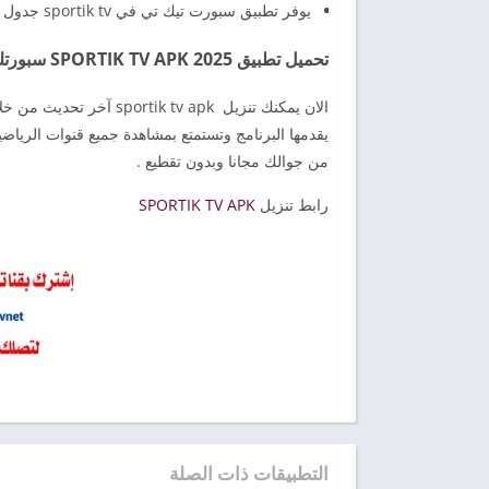
يوفر تطبيق سبورت تيك تي في sportik tv جدول مواعيد المباريات والدوريات والبطولات الرياضية الشهيرة.
تحميل تطبيق SPORTIK TV APK 2025 سبورتك تي في آخر إصدار للاندرويد
الان يمكنك تنزيل  tv apk
يقدمها البرنامج وتستمتع بمشاهدة جميع قنوات الرياضية
من جوالك مجانا وبدون تقطيع .
رابط تنزيل
SPORTIK TV APK
التطبيقات ذات الصلة