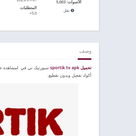
الأصوات:
5,003
المتطلبات
نقل
5.0+
وصف
تحميل sportik tv apk
سبورتيك تي في لمشاهدة جميع 
أكواد تفعيل وبدون تقطيع.