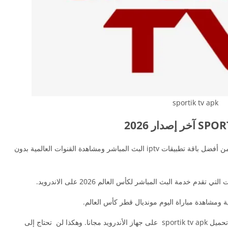
sportik tv apk
sportik tv 2025 هو واحد من أفضل باقة تطبيقات iptv البث المباشر ومشاهدة القنوات العالمية بدون
 تقدم خدمة البث المباشر لكأس العالم 2026 على الاندرويد.
ة ومشاهدة مباراة اليوم مونديال قطر كأس العالم.
كذلك مشاهدة القنوات الترفيهية العربية والأجنبية عند تحميل sportik tv apk على جهاز الأندرويد مجانا. وهكذا لن تحتاج إلى