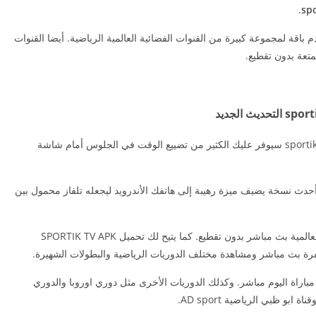
.
باقة لمجموعة كبيرة من القنوات الفضائية العالمية الرياضية. أيضا القنوات
متعة بدون تقطيع.
كما أن تحميل تطبيق سبورتك تيفي او تنزيل sportik tv apk سيوفر عليك الكثير من تضييع الوقت في الجلوس أمام شاشة
صة أن برنامج سبورتيك تي في sportik tv 2025 أحدث نسخة يضيف ميزة رهيبة إلى هاتفك الأندرويد ليجعله تلفاز محمول بين
بالتالي تستطيع مشاهدة القنوات الرياضية والترفيهية العالمية بث مباشر بدون تقطيع. كما يتيح لك تحميل SPORTIK TV APK
فرة بث مباشر ومشاهدة مختلف الدوريات الرياضية والبطولات الشهيرة.
نديال قطر ومشاهدة مباراة اليوم مباشر. وكذلك الدوريات الأخرى مثل دوري اوروبا والدوري