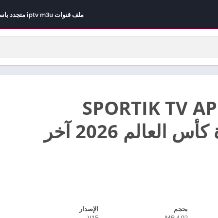
ملف قنوات iptv m3u متجدد باستمرار مجاني 2026
ميل SPORTIK TV APK
لمشاهدة كأس العالم 2026 آخر
بحجم
الإصدار
V15
4.92 MB