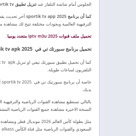
الجلوس أمام شاشة التلفاز عند
تنزيل تطبيق sportik tv
كما أن برنامج sportik tv app 2025
آخر تحديث يقدم 
الترفيهية العالمية وبجودات مختلفة تتيح لك مشاهدة م
تحميل ملف قنوات iptv m3u 2025 متجدد يوميا
.
تحميل برنامج سبورتك تي في sportik tv apk 2025 التحديث الجديد
التلفزيون لساعات طويلة.
خا
يديك.
النسخة الاخيرة مشاهدة جميع القنوات الرياضية المش
مثل بطولة كأس العالم 2026 مو
السعودي والقنوات الرياضية مثل قناة الكأس alkass وقناة ابو ظبي الرياضية AD sport.