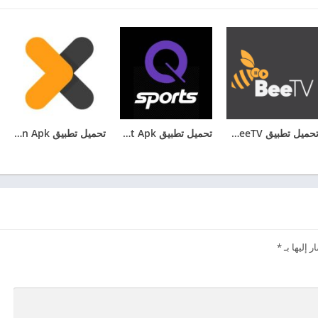
تحميل تطبيق BeeTV مهكر 2025 بدون اعلانات للأندرويد
تحميل تطبيق Qsport Apk لمشاهدة القنوات الرياضية للاندرويد
تحميل تطبيق Egytoon Apk لمشاهدة الافلام والمسلسلات
 إليها بـ
*