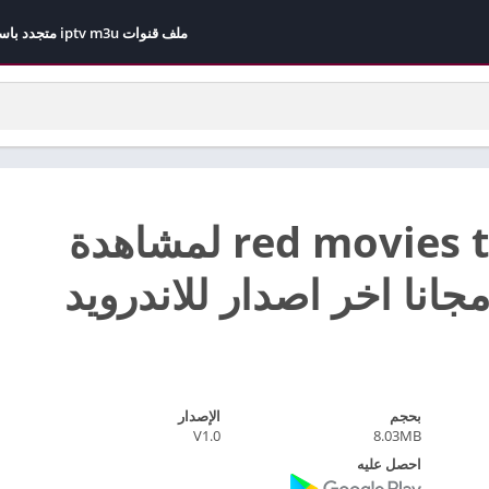
ملف قنوات iptv m3u متجدد باستمرار مجاني 2026
تحميل red movies tv لمشاهدة
جانا اخر اصدار للاندرويد
بحجم
الإصدار
V1.0
8.03MB
احصل عليه