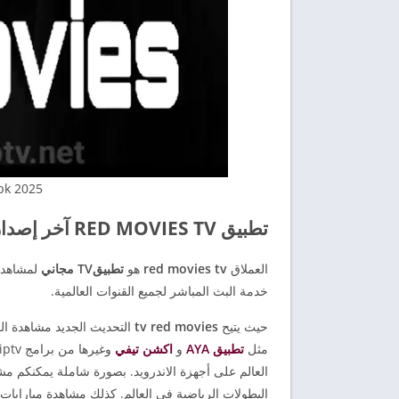
pk 2025
تطبيق RED MOVIES TV آخر إصدار 2025
العملاق
red movies tv
هو
تطبيقTV مجاني
لمشاهدة
خدمة البث المباشر لجميع القنوات العالمية.
حيث يتيح
tv red movies
التحديث الجديد مشاهدة الق
مثل
تطبيق AYA
و
اكشن تيفي
العالم على أجهزة الاندرويد. بصورة شاملة يمكنكم مش
البطولات الرياضية في العالم. كذلك مشاهدة مبارايات 