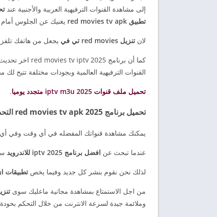
إلى مشاهدة القنوات الترفيهية العربية والأجنبية عند
تحميل
تطبيق red movies tv apk
يغنيك عن الجلوس أمام 
لان
تنزيل red movies تي في
يجعل من هاتفك تلفزيونTv محمول تستطيع مشاهدته 
كما أن برنامج 25
القنوات الترفيهية العالمية وبجودات مختلفة تتيح لك 
تحميل ملف قنوات iptv m3u 2025 متجدد يوميا
.
تحميل برنامج red movies tv apk 2025 التحديث الجديد
يمكنك مشاهدة قنواتك المفضله في أي وقت وفي أي
عندما تبحث عن
افضل برنامج iptv 2025 للاندرويد
ستجد
لذلك نحن نقوم بنشر كل جديد وفيما يخص
تطبيقات ا
من اجل الاستمتاع بمشاهدة مجانية ماعليك سوى
تنزيل s tv apk
وملائمة جيدة لسرعة الانترنت من خلال التحكم بحودة