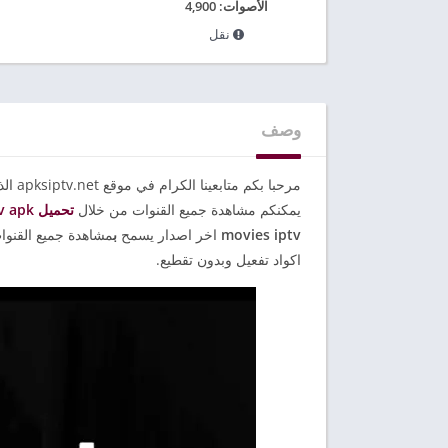
الأصوات:
4,900
نقل
وصف
يمكنكم مشاهدة جميع القنوات من خلال
تحميل red movies tv apk
movies iptv
اخر اصدار يسمح
ب
مشاهدة جميع القنوات 
اكواد تفعيل وبدون تقطيع.