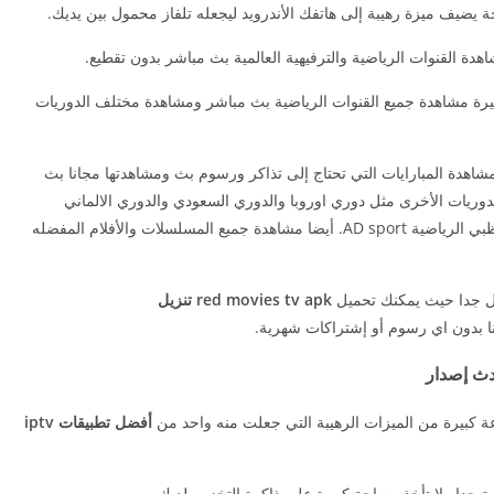
يضيف ميزة رهيبة إلى هاتفك الأندرويد ليجعله تلفاز محمول بين يديك.
دة القنوات الرياضية والترفيهية العالمية بث مباشر بدون تقطيع.
يرة مشاهدة جميع القنوات الرياضية بث مباشر ومشاهدة مختلف الدوريات
شاهدة المبارايات التي تحتاج إلى تذاكر ورسوم بث ومشاهدتها مجانا بث
لدوريات الأخرى مثل دوري اوروبا والدوري السعودي والدوري الالماني
والقنوات الرياضية مثل قناة الكأس alkass وقناة ابو ظبي الرياضية AD sport. أيضا مشاهدة جميع المسلسلات والأفلام المفضله
red movies tv apk تنزيل
نا بدون اي رسوم أو إشتراكات شهرية.
أفضل تطبيقات iptv
 جدا ولا تأخذ مساحة كبيرة على ذاكرة التخزين لديك.