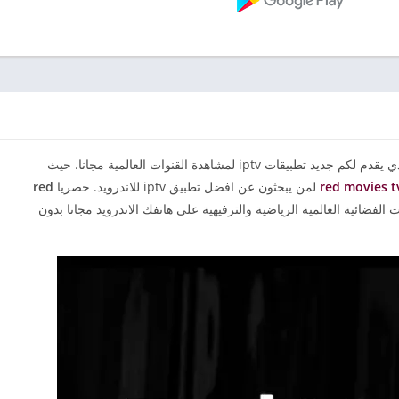
مرحبا بكم متابعينا الكرام في موقع apksiptv.net الذي يقدم لكم جديد تطبيقات iptv لمشاهدة القنوات العالمية مجانا. حيث
لمن يبحثون عن افضل تطبيق iptv للاندرويد. حصريا
red
الفضائية العالمية الرياضية والترفيهية على هاتفك الاندرويد مجانا بدون