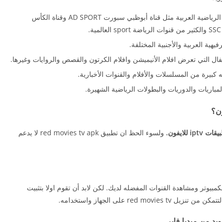
يحتوي تطبيق red movies apk على باقة القنوات الرياضية العربية مثل قناة أبوظبي سبورت AD SPORT وقناة الكأس
يهية العربية والأجنبية المختلفة.
بيرة من المسلسلات والأفلام والقنوات الأخبارية.
باريات والدوريات والبطولات الرياضية الشهيرة.
ip للايفون.
ولسوء الحظ ان تطبيق red movies tv apk لا يدعم
ل red movies iptv على جهاز الكمبيوتر ومشاهدة القنوات المفضله لديك. لكن لابد أن تقوم اولا بتثبيت
red على الجهاز واستخدامه.