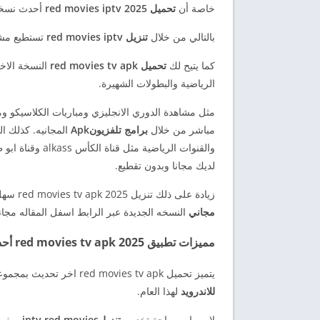
خاصة أن
تحميل red movies iptv 2025
أحدث نسخة 
بالتالي من خلال
تنزيل red movies iptv
تستطيع مشاه
كما يتيح لك
تحميل red movies tv apk
النسخة الاخ
الرياضية والبطولات الشهيرة.
مثل مشاهدة الدوري الانجليزي ومباريات الكلاسيكو وم
مباشر من خلال
برامج تلفزيونApk
المجانيه. كذلك ا
لديك مجانا وبدون تقطيع.
زيادة على ذلك تنزيل red movies tv apk 2025 سهل جدا حيث يمكنك تحميل
مجاني
النسخه الجديدة عبر الرابط اسفل المقاله مجا
مميزات تطبيق red movies tv apk 2025 أحدث إصدار
يتميز تحميل red movies tv apk اخر تحديث بمجموعة كبيرة من الميزات الرهيبة التي جعلت منه واحد من
للاندرويد
لهذا العام.
لاسيما ومساحة تخزين
تنزيل
iptv red movies
صغيرة