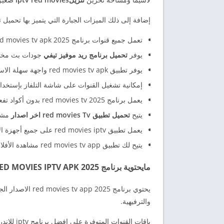
إضافة إلى ذلك الميزات الجبارة التي يتميز بها تحميل تطبيق red movies tv apk والتي نذكر
تعمل جميع قنوات برنامج red movies tv apk 2025 مع مشغل مدمج.
يوفر
تحميل برنامج ريد موفيز تيفي
جودات بث مختل
يوفر تطبيق red movies tv apk واجهة سهلة الاستخدام وتقسيمات رائعه لجميع القنوات.
إمكانية تشغيل القنوات على شاشة التلفاز بإستخدام خاصية
يعمل برنامج red movies tv 2025 بدون أكواد تفعيل.
يتيح
تحميل تطبيق red movies Tv اخر اصدار
مشاه
يعمل تطبيق red movies iptv على جميع أجهزة الأندرويد.
يتيح لك تطبيق red movies tv app مشاهدة الأفلام والمسلسلات العربية والاجنبية مع توفير خاصية الترجمة للعربية مجاناً.
مايحتوية برنامج RED MOVIES IPTV APK 2025
يحتوي برنامج 025
والترفيهية.
باقات القنوات المتوفرة على افضل برنامج iptv للاندرويد: