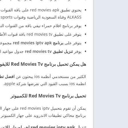
ALKASS وقناة السعودية الرياضية وقنوات SSC sports والكثير من قنوات الرياضة sport العالمية.
يوفر برنامج افلام حمراء تيفي باقة من القنوات الترف
يتوفر على تطبيق red movies tv باقة قنوات الأطفال التي تعرض افلام الأنيميشن وافلام الكرتون والقصص والروايات وغيرها.
يتوفر على
برنامج red movies iptv apk
مجموعه ك
يوفر
تنزيل تطبيق red movies tv
جدول مواعيد الم
هل يمكن تحميل برنامج Red Movies Tv للايفون؟
الكثير من مستخدمي أنظمة ios يبحثون عن
افضل تطبيقات tv
انظمة ios بسبب القيود التي تفرضها شركة apple.
تحميل برنامج Red Movies Tv للكمبيوتر
يمكن أن تقوم بتحمي
برنامج محاكي تطبيقات الاندرويد على جهاز الكمبيوتر لتتمكن من تنزيل  movies tv
تنزيل red movies iptv apk اخر اصدار للاندرويد من ميديا فاير