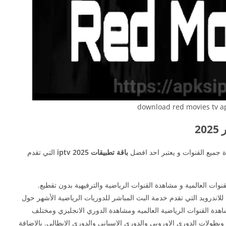
download red movies tv a
 جميع القنوات و يعتبر احد افضل
باقة تطبيقات iptv 2025
التي تقدم
نوات العالمية و مشاهدة القنوات الرياضية والترفيهية بدون تقطيع.
وغيرها من برامج iptv للاندرويد التي تقدم خدمة البث المباشر للدوريات الرياضية الأشهر حول
اهدة القنوات الرياضية العالميه ومشاهدة الدوري الانجليزي ومختلف
وبطولات الدوري الاوروبي والدوري الاسباني والدوري الايطالي. بالإضافة