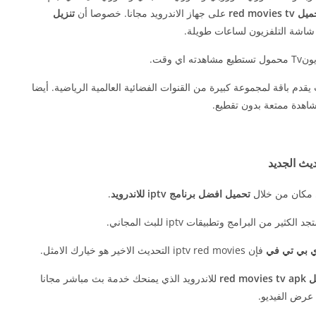
 red movies tv
على جهاز الاندرويد مجانا. خصوصا أن
تنزيل
شاشة التلفزيون لساعات طويلة.
اي وقت.
red movies tv iptv 20 اخر تحديث يقدم باقة لمجموعة كبيرة من القنوات الفضائية العالمية الرياضية. أيضا
مشاهدة ممتعة بدون تقطيع.
 مكان من خلال
تحميل افضل برنامج iptv للاندرويد
.
 الكثير من البرامج وتطبيقات iptv للبث المجاني.
ي بي تي في
فإن iptv red movies التحديث الاخير هو خيارك الامثل.
red movie
للاندرويد الذي يمنحك خدمة بث مباشر مجانا
 عرض الفيديو.