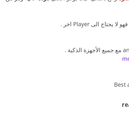
اج الى Player اخر .
mo
Best 