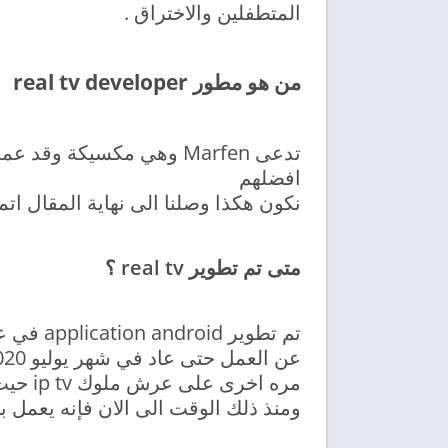
المتطفلين والاختراق .
من هو مطور real tv developer
تدعى Marfen وهي مكسيكة وقد عملت عدة apps لاتينية و
افضلهم
نكون هكذا وصلنا الى نهاية المقال اتم
متى تم تطوير real tv ؟
مره اخرى على عرش ملوك ip tv حيث تم تعديل المسمى من
ومنذ ذلك الوقت الى الان فإنه يعمل بنجاح