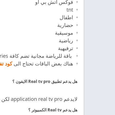
فوكس اتش بي او
tnt
اطفال
حضارية
موسيقية
رياضية
ترفيهية
باقة للرياضة مجانية تضم كافة sports & espnseries
هناك بعض الباقات تحتاج الى
كود تفعيل 
هل يدعم تطبيق Real tv pro الايفون ؟
لايدعم application real tv pro لكن قد يكون متوفر مستقبلاً للايفون
هل يدعم Real tv الكمبيوتر ؟