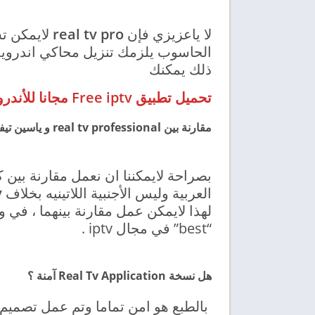
لا ياعزيزي فإن
real tv pro
لايمكن تش
الحاسوب يلزمك تنزيل محاكي اندرويد 
ذلك يمكنك
تحميل تطبيق Free iptv مجانا للأندرويد
مقارنة بين real tv professional و ياسين تيفي
بصراحة لايمكننا ان نعمل مقارنة بين ك
العربية وليس الأجنبية اللاتينيه بخلاف
v
لهذا لايمكن عمل مقارنة بينهما ، في 
“best” في مجال iptv .
هل نسخة Real Tv Application آمنة ؟
بالطبع هو امن تماما وتم عمل تصميم 