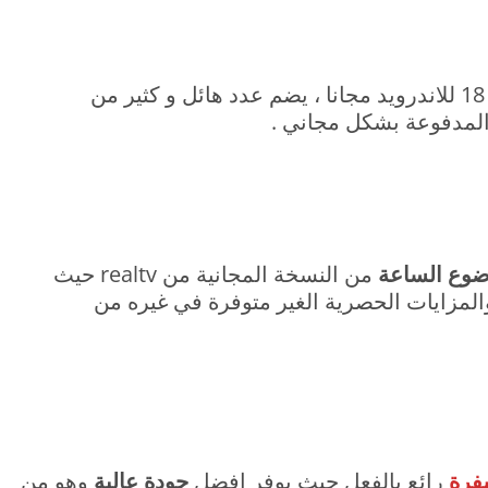
هو تطبيق قنوات 18 للاندرويد مجانا ، يضم عدد هائل و كثير من
و المدفوعة بشكل مجاني .
وع الساعة
من النسخة المجانية من realtv حيث
المزايات الحصرية الغير متوفرة في غيره من
فرة
رائع بالفعل حيث يوفر افضل
جودة عالية
وهو من