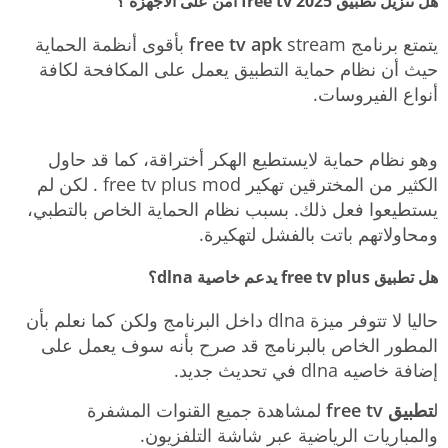
هل تنزيل تطبيق free tv 2025 آمن على الأجهزة ؟
يتمتع برنامج
free tv apk
stream بأقوى أنظمة الحماية
حيث أن نظام حماية التطبيق يعمل على المكافحة لكافة
أنواع الفيروسات.
وهو نظام حماية لايستطيع الهكر أختراقة، كما قد حاول
الكثير من المخترقين تهكير free tv plus mod . لكن لم
يستطيعوا فعل ذلك. بسبب نظام الحماية الخاص بالتطبي،
ومحاولاتهم باتت بالفشل لتهكيرة.
هل تطبيق free tv plus يدعم خاصية dlna؟
حاليا لا تتوفر ميزة dlna داخل البرنامج ولكن كما نعلم بأن
المطور الخاص بالبرنامج قد صرح بأنه سوف يعمل على
إضافة خاصيه dlna في تحديث جديد.
ل
تطبيق free tv
لمشاهدة جميع القنوات المشفرة
والمباريات الرياضية عبر شاشة التلفزيون.