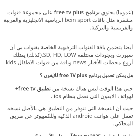
(عموما) يحتوي
برنامج free tv plus
على مجموعة قنوات
مشفرة مثل باقات bein sport الرياضية الانجليزية والعربية
والفرنسية والتركية.
أيضا يتضمن باقة القنوات الترفيهية الخاصة بقنوات بي أن
سبورت وبجودات مختلفة SD, HD, LOW.(كذلك) يمتلك
أروع محطات الأخبار news وباقة من قنوات الاطفال kids.
هل يمكن تحميل برنامج free TV plus للايفون ؟
حتي هذا الوقت ليس هناك نسخة من
تطبيق free tv+
لهواتف الايفون التي تعمل بنظام ios .
حيث أن النسخة التي تتوفر من التطبيق هي بالأصل نسخه
تعمل على هواتف android الذكية وللكمبيوتر عن طريق
المحاكي.