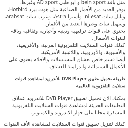
مثل باقة bein sport و أبو ظبي AD sport وغيرها.
يوفر العديد من الأقمار الصناعية مثل هوت بيرد Hotbird،
ونايل سات nilesat، وأسترا Astra، وعرب سات arabsat،
وسهيل سات وغيرها العديد من الأقمار.
يحتوي على قنوات ترفيهية ودينية وأخبارية وثقافية وباقة
لقنوات الأطفال.
كذلك قنوات الستلايت التلفزيونية العربية، والأفريقية،
والأسيوية، والأوروبية، واللاتينية الأمريكية.
أيضا قسم خاص لعشاق المسلسلات والافلام يحتوي على
الأعمال السينمائية والدرامية للعشاق.
طريقة تحميل تطبيق DVB Player للأندرويد لمشاهدة قنوات
ستلايت التلفزيونية العالمية
يمكنك الان تحميل تطبيق DVB Player للاندرويد عملاق
التطبيقات الحديثة لمشاهدة قنوات الستلايت التلفزيونية
المشفرة مجانا على جهاز الاندرويد والكمبيوتر.
كذلك لتنزيل تطبيق قنوات الستلايت لمشاهدة الأف القنوات