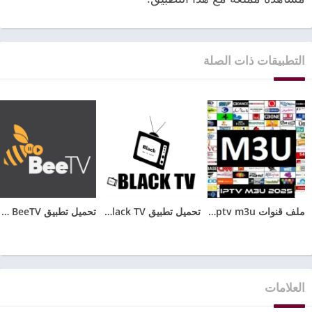
التطبيقات ذات الصلة
ملف قنوات iptv m3u متجدد باستمرار مجاني 2026
تحميل تطبيق Black TV للاندرويد مع كود تفعيل الجديد 2025
تحميل تطبيق BeeTV مهكر 2025 بدون اعلانات للأندرويد
العلامات