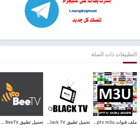
التطبيقات ذات الصلة
ملف قنوات iptv m3u متجدد باستمرار مجاني 2026
تحميل تطبيق Black TV للاندرويد مع كود تفعيل الجديد 2025
تحميل تطبيق BeeTV مهكر 2025 بدون اعلانات للأندرويد