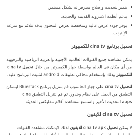
يتميز بتحديث وإصلاح سيرفراته بشكل مستمر.
يدعم أنظمة الاندرويد القديمة والحديثة.
يوفر جودة عرض عالية ومنخفضة لعرض المحتوى بدقة تتلائم مع سرعة
الإنترنت.
تحميل برنامج cina tv للكمبيوتر
يمكن مشاهدة جميع القنواات العالمية الأجنبية والعربية الرياضية والترفيهية
من أي مكان في العالم بواسطة جهاز الكمبيوتر. من خلال
تحميل cina tv
للكمبيوتر
وذلك بإستخدام محاكي تطبيقات android لتثبيت البرنامج عليه.
لتحميل cina tv
على جهاز الحاسوب قم بتنزيل برنامج Bluestack ليتمكن
التطبيق من العمل على نظام ويندوز. ثم قم بتنزيل التطبيق
cina
apps
التحديث الأخير واستمتع بمشاهدة أفلام نتفليكس الحديثة.
تحميل cina tv للايفون
لا يمكن
تحميل cina tv apk للايفون
لذلك لايمكنك مشاهدة القنوات
والمباريات ولا يمكن مشاهدة المسلسلات والأفلام المفضلة لديك عبر هذا