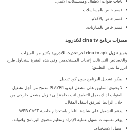
باقات قنوات الاطفال ومسلسلات الانمي.
قسم خاص بالمسلسلات.
قسم خاص بالأفلام.
قسم خاص بالمباريات.
مميزات برنامج cina tv للاندرويد
يتميز
تنزيل cina tv apk اخر تحديث للاندرويد
بكثير من الميزات
والخصائص التي نالت إعجاب المستخدمين وفي هذه الفقرة سنحاول طرح
ابرز ما يمي. التطبيق:
يمكن تشغيل البرنامج بدون كود تفعيل.
لا يحتوي التطبيق على مشغل فيديو PLAYER مدمج من أجل تشغيل
القنوات لذلك يعمل التطبيق انت بحاجة إلى تنزيل مشغل خارجي من
خلال الرابط المرفق اسفل المقال.
يدعم التشغيل على شاشة التلفاز باستخدام خاصية WEB CAST.
يوفر تقسيمات تسهل عملية الإدراة وتنظيم محتوى البرنامج وقنواته.
سهل الاستخدام.