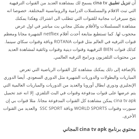
أن
تنزيل تطبيق cina tv
يسمح لك بمشاهدة العديد من القنوات الترفيهية
التي تبث الافلام والمسلسلات الدرامية والرومانسية المختلفة. خصوصا انه
يتيح سيرفرات مجانية للقنوات التي تتطلب الى اشتراك وهكذا يمكنك
مشاهدة المسلسلات والأفلام بشكل مجاني بث مباشر في اول عرض
محجوب لها. كما تستطيع متابعة أحدث أفلام netfliex الشهيرة مجانا ومعظم
قنوات الترفيه في العالم مثل قنوات ROTANA وباقة وقنوات سكاي سينما.
كذلك قنوات BIEN الترفيهية وقنوات دينية وقنوات وثائقية لمشاهدة العديد
من محتويات التلفزيون وبرامج الترفيه العالمي.
بالإضافة إلى ذلك يمكنك مشاهدة كل القنوات الرياضية التي تعرض
المباريات والبطولات والدوريات الشهيرة مثل الدوري السعودي. أيضا الدوري
الإنجليزي ودوري ابطال أوروبا والعديد من الدوريات والمباريات العالمية التي
يتم عرضها على قنوات مدفوعة وقنوات في البث التلفزي. إلا انه عند تحميل
cina tv apk يمكن مشاهدة كل القنوات المدفوعة مجانا. مثلا قنوات بي إن
سبورت وقنوات WORLD SPORTS وباقة SSC SPORT والعديد من القنوات
الأخرى.
محتوي برنامج cina tv apk المجاني