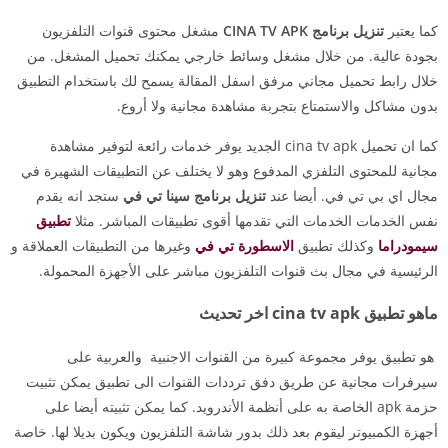
كما يعتبر
تنزيل برنامج CINA TV APK
مشغل محتوى قنوات التلفزيون
بجودة عالية. من خلال مشغل وسائط خارجي يمكنك تحميل المشغل. من
خلال رابط تحميل مجاني مرفق اسفل المقالة يسمح لك باستخدام التطبيق
بدون مشاكل والاستمتاع بتجربة مشاهدة مجانية ولا أروع.
كما ان تحميل cina tv apk الجديد يوفر خدمات رائعة لتوفير مشاهدة
مجانية للمحتوى التلفزي المدفوع وهو لا يختلف عن التطبيقات الشهيرة في
مجال اي بي تي في. أيضا عند
تنزيل برنامج سينا تي في
ستجد انه يقدم
نفس الخدمات الخدمات التي تقدمها أقوى تطبيقات المباشر. مثلا
تطبيق
سيمودراما
وكذلك تطبيق
الاسطورة تي في
وغيرها من التطبيقات العملاقة و
الرئيسية في مجال بث قنوات التلفزيون مباشر على الأجهزة المحمولة.
ماهو تطبيق cina tv apk اخر تحديث
هو تطبيق يوفر مجموعة كبيرة من القنوات الاجنبية والعربية على
سيرفرات مجانية عن طريق دفق ترددات القنوات الى تطبيق يمكن تثبيت
حزمة apk الخاصة به على أنظمة الأندرويد. كما يمكن تثبيته أيضا على
أجهزة الكمبيوتر ليقوم بعد ذلك بدور شاشة التلفزيون ويكون بديلا لها. خاصة