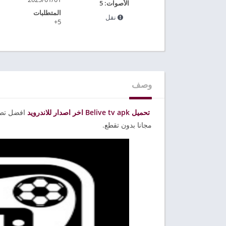
الأصوات:
5
المتطلبات
نقل
5+
وصف
تحميل Belive tv apk اخر اصدار للاندرويد
افضل تطبي
مجانا بدون تقطع.