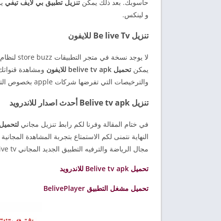
حاسوبك. بعد ذلك يمكن
تنزيل تطبيق بي لايف تيفي
و لينكس.
تنزيل Be live Tv للايفون
لا يوجد نسخة في متجر التطبيقات store buzz لنظام iphone من
يمكن
تحميل belive tv apk للايفون
ومشاهدة قنواتك 
والترخيصات التي تفرضها شركات apple بخصوص التطبيقات الخاصة بنظام ios.
تنزيل Belive tv apk أحدث اصدار للاندرويد
في ختام المقالة وفرنا لكم رابط تنزيل مجاني
لتحميل live tv apk
مجال الرياضة والترفيه التطبيق الجديد المجاني be live tv.
تحميل Belive tv apk للاندرويد
تحميل مشغل التطبيق BelivePlayer