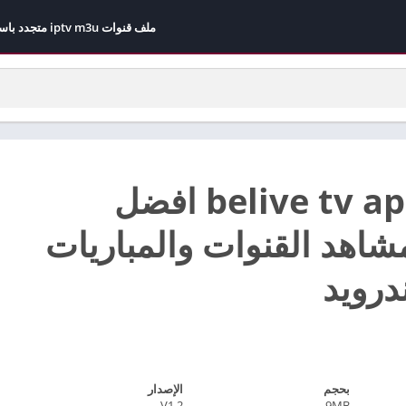
ملف قنوات iptv m3u متجدد باستمرار مجاني 2026
تحميل belive tv apk افضل
شاهد القنوات والمباريات
ندرويد
بحجم
الإصدار
V1.2
9MB