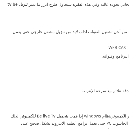
مجاني بجودة عالية وفي هذه الفقرة سنحاول طرح ابرز ما يميز
تنزيل tv be
 التطبيق على مشغل فيديو PLAYER مدمج من أجل تشغيل القنوات لذلك لابد من تنزيل مشغل خارجي حتى يعمل
برنامج وقنواته.
ة تتلائم مع سرعة الإنترنت.
ام windows إذا قمت
بتحميل Be live Tv للكمبيوتر
. لذلك
أنت بحاجة الى تنزيل محاكي تطبيقات اندرويد لأنظمة الحاسوب PC حتى تعمل برامج أنظمة الاندرويد بشكل صحيح على