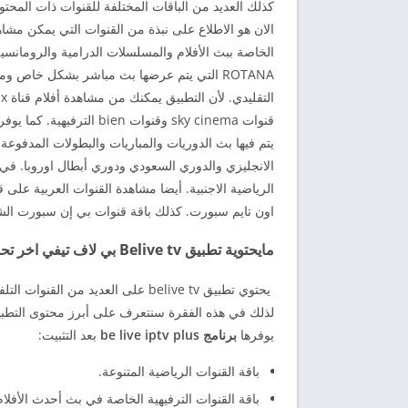
كذلك العديد من الباقات المختلفة للقنوات ذات المحتوى 
الان هو الاطلاع على نبذة من القنوات التي يمكن مشاه
الخاصة ببث الأفلام والمسلسلات الدرامية والرومانسية ا
ROTANA التي يتم عرضها بث مباشر بشكل خاص
قنوات sky cinema وقنوات bien الترفيهية. كما يوفر
الانجليزي والدوري السعودي ودوري أبطال اوروبا. في
اون تايم سبورت. كذلك باقة قنوات بي إن سبورت الشه
مايحتوية تطبيق Belive tv بي لاف تيفي اخر تحديث
يحتوي تطبيق belive tv على العديد م
لذلك في هذه الفقرة سنتعرف على أبرز محتوى التطب
يوفرها
برنامج be live iptv plus
بعد التثبيت:
باقة القنوات الرياضية المتنوعة.
باقة القنوات الترفيهية الخاصة في بث أحدث الأفلا