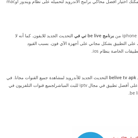
يمكنك اختيار أفضل محاكي برامج الاندرويد لتحميله على نظام ويندوز اوmac
برنامج be live تي في
التحديث الجديد للايفون. كما أنه لا
على التطبيق بشكل مجاني على أجهزة الآي فون. بسبب القيود
be
التحديث الجديد للأندرويد لمشاهدة جميع القنوات مجانا. في
النهاية نتمنى لكم الاستمتاع بتجربة المشاهدة المجانية على أفضل تطبيق في مجال iptv للبث المباشرلجميع قنوات التلفزيون في