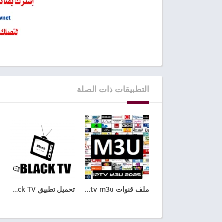
التطبيقات ذات الصلة
ملف قنوات iptv m3u متجدد باستمرار مجاني 2026
تحميل تطبيق Black TV للاندرويد مع كود تفعيل الجديد 2025