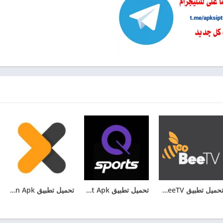
تحميل تطبيق BeeTV مهكر 2025 بدون اعلانات للأندرويد
تحميل تطبيق Qsport Apk لمشاهدة القنوات الرياضية للاندرويد
تحميل تطبيق Egytoon Apk لمشاهدة الافلام والمسلسلات