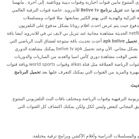
المتنوع مابين قنوات اخبارية وقنوات دينية ووثائقية. إلى آخرة , مايهمنا
دتها عند
تنزيل برنامج Belive tv
للأندرويد. خاصة قنوات الترفية العالمي
لتركية والهندية التي يهتم الكثير بمتابعتها. مثلا قنوات ومسلسلات
 ومدفوع حيث يتم عرض احدث افلام روتانا بشكل مدفوع على التلفزيون
التقليدي. لأن التطبيق يمكنك من مشاهدة أفلام قناة netflix الحديثة مشاهدة مجانية عند تنزيل بي لايف تي في للاندرويد ايضا باقة
تحميل apk belive
أحدث تحديث باقة متنوعة لعشاق البث الرياضي التي
يتم فيها بث الدوريات والمباريات والبطولات المدفوعة بشكل مجاني. الآن وعند تحميل belive tv apk يمكنك مشاهدة الدوري
 نفس الوقت مشاهدة دوري كأس اسيا والعديد من المباريات والدوريات
الرياضية الاجنبية. أيضا مشاهدة القنوات العربية على قنوات الرياضة العملاقة مثل قناة alkas وقنوات world sports وباقة قنوات
يرة والمزيد من القنوات التي يمكنك التعرف عليها بعد
تحميل البرنامج
.
ن القنوات التلفزيونية الترفيهية وقنوات الرياضة ومختلف باقات البث التلفزيوني المتنوع.
يق المجاني كبعض وليس ككل ولكن يمكنك اكتشاف كل القنوات التي
م والمسلسلات الدرامية وأفلام الأكشن وبرامج ترفية مختلفة.