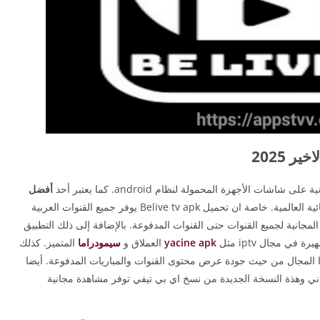
ات الأجهزة المحمولة لنظام android. كما يعتبر أحد
أفضل
للبث التلفزيوني المباشر للقنوات الفضائية العالمية. خاصة ان تحميل Belive tv apk يوفر جميع القنوات العربية
لمجانية لجميع القنوات حتى القنوات المدفوعة. بالإضافة إلى ذلك التطبيق
ي مجال iptv مثل
yacine apk
العملاق و
سيمودراما
المتميز. كذلك
ا المجال من حيث جودة عرض محتوى القنوات والمباريات المدفوعة. أيضا
ني وهذة النسخة الجديدة من نسخ اي بي تيفي توفر مشاهدة مجانية