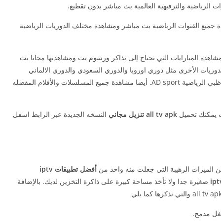
 الرياضية والترفيهية العالمية بث مباشر بدون تقطيع.
 جميع القنوات الرياضية بث مباشر ومشاهدة مختلف الدوريات الرياضية
شاهدة المبارايات التي تحتاج إلى تذاكر ورسوم بث ومشاهدتها مجانا بث
لدوريات الأخرى مثل دوري اوروبا والدوري السعودي والدوري الالماني
والقنوات الرياضية. مثل قناة الكأس alkass وقناة ابو ظبي الرياضية AD sport. أيضا مشاهدة جميع المسلسلات والأفلام المفضله
all tv apk تنزيل مجاني
النسخه الجديدة عبر الرابط اسفل
أفضل تطبيقات iptv
صغيرة جدا ولا تأخذ مساحة كبيرة على ذاكرة التخزين لديك. بالإضافة