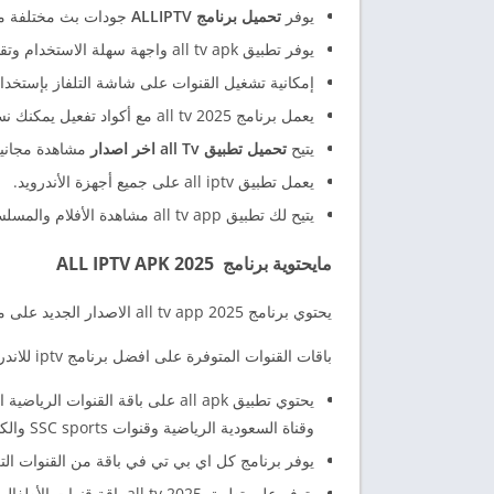
يوفر
تحميل برنامج ALLIPTV
جودات بث مختلفة م
يوفر تطبيق all tv apk واجهة سهلة الاستخدام وتقسيمات رائعه لجميع القنوات.
إمكانية تشغيل القنوات على شاشة التلفاز بإستخدام خاصية
يعمل برنامج all tv 2025 مع أكواد تفعيل يمكنك نسخها من أسفل المقال.
يتيح
تحميل تطبيق all Tv اخر اصدار
مشاهدة مجانية 
يعمل تطبيق all iptv على جميع أجهزة الأندرويد.
يتيح لك تطبيق all tv app مشاهدة الأفلام والمسلسلات العربية والاجنبية مع توفير خاصية الترجمة للعربية مجاناً.
مايحتوية برنامج ALL IPTV APK 2025
يحتوي برنامج all tv app 2025 الاصدار الجديد على مجموعة كبيرة من باقات القنوات الفضائية العالمية الرياضية والترفيهية.
باقات القنوات المتوفرة على افضل برنامج iptv للاندرويد:
وقناة السعودية الرياضية وقنوات SSC sports والكثير من قنوات الرياضة sport العالمية.
يوفر برنامج كل اي بي تي في باقة من القنوات الترفي
يتوفر على تطبيق all tv 2025 باقة قنوات الأطفال التي تعرض افلام الأنيميشن وافلام الكرتون والقصص والروايات وغيرها.