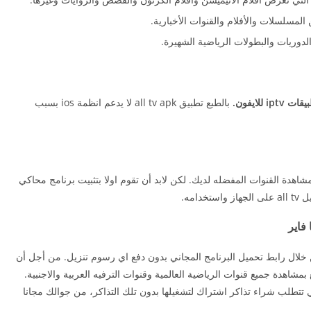
لمسلسلات والأفلام والقنوات الأخبارية.
لدوريات والبطولات الرياضية الشهيرة.
ip للايفون.
بالطبع تطبيق all tv apk لا يدعم انظمة ios بسبب
 على جهاز الكمبيوتر ومشاهدة القنوات المفضله لديك. لكن لابد أن تقوم اولا بتثبيت برنامج محاكي
امه.
خر تحديث للاندرويد من خلال رابط تحميل البرنامج المجاني بدون دفع اي رسوم تنزيل. من أجل أن
 بمشاهدة جميع قنوات الرياضية العالمية وقنوات الترفيه العربية والاجنبية.
تتطلب شراء تذاكر اشتراك لتشغيلها بدون تلك التذاكر، من جوالك مجانا