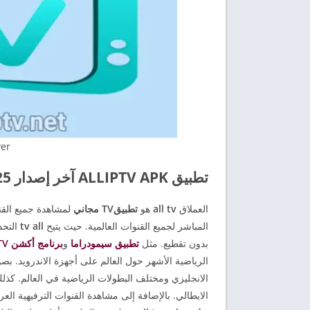
yer
تطبيق ALLIPTV APK آخر إصدار 2025
العملاق
all tv
هو
تطبيقTV مجاني
لمشاهدة جميع الق
المباشر لجميع القنوات العالمية. حيث يتيح
tv all
التحد
بدون تقطيع. مثل
تطبيق سيمودراما
و
برنامج أكشن TV
الرياضية الأشهر حول العالم على أجهزة الاندرويد. ب
الانجليزي ومختلف البطولات الرياضية في العالم. كذل
الايطالي. بالإضافة إلى مشاهدة القنوات الترفيهية العرب