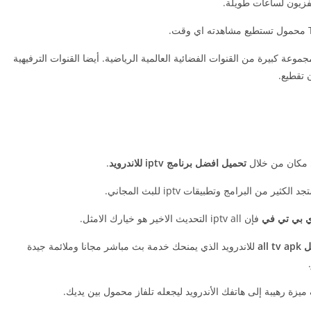
فزيون لساعات طويلة.
ر تحديث يقدم باقة لمجموعة كبيرة من القنوات الفضائية العالمية الرياضية. أيضا القنوات الترفيهية
 تقطيع.
 مكان من خلال
تحميل افضل برنامج iptv للاندرويد
.
 الكثير من البرامج وتطبيقات iptv للبث المجاني.
ي بي تي في
فإن iptv all التحديث الاخير هو خيارك الامثل.
all tv
للاندرويد الذي يمنحك خدمة بث مباشر مجانا وملائمة جيدة
ة رهيبة إلى هاتفك الأندرويد ليجعله تلفاز محمول بين يديك.