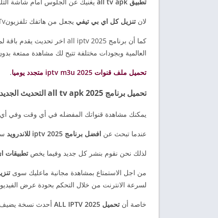
تطبيق all tv apk
يغنيك عن الجلوس أمام شاشة التل
لان
تنزيل كل اي بي تيفي
يجعل من هاتفك تلفزيونTv محمول تستطيع مشاهدته اي وقت.
كما أن برنامج all iptv 2025 اخ
العالمية وبجودات مختلفة تتيح لك مشاهدة ممتعة بدون
تحميل ملف قنوات iptv m3u 2025 متجدد يوميا
.
تحميل برنامج all tv apk 2025 التحديث الجديد
يمكنك مشاهدة قنواتك المفضله في أي وقت وفي أي
عندما تبحث عن
افضل برنامج iptv 2025 للاندرويد
ستجد
لذلك نحن نقوم بنشر كل جديد وفيما يخص
تطبيقات ا
من اجل الاستمتاع بمشاهدة مجانية ماعليك سوى
تنزيل  apk
لسرعة الانترنت من خلال التحكم بحودة عرض الفيديو.
خاصة أن
تحميل ALL IPTV 2025
أحدث نسخة يضيف ميز