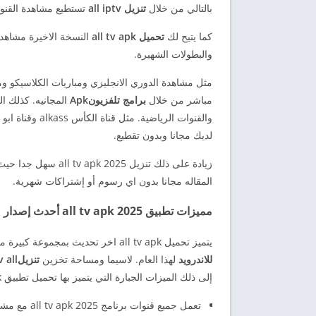
بالتالي من خلال
تنزيل all iptv
تستطيع مشاهدة القنوات
كما يتيح لك
تحميل all tv apk
النسخة الاخيرة مشاهدة
والبطولات الشهيرة.
مثل مشاهدة الدوري الانجليزي ومباريات الكلاسيكو وم
مباشر من خلال
برامج تلفزيونApk
المجانيه. كذلك ا
لديك مجانا وبدون تقطيع.
زيادة على ذلك تنزيل all tv apk 2025 سهل جدا حيث يمكنك تحميل
المقاله مجانا بدون اي رسوم أو إشتراكات شهرية.
مميزات تطبيق all tv apk 2025 أحدث إصدار
يتميز تحميل all tv apk اخر تحديث بمجموعة كبيرة من الميزات الرهيبة التي جعلت منه واحد من
للاندرويد
لهذا العام. لاسيما ومساحة تخزين
تنزيلiptv all
إلى ذلك الميزات الجبارة التي يتميز بها تحميل تطبيق all tv apk والتي نذكرها كما يلي
تعمل جميع قنوات برنامج all tv apk 2025 مع مشغل مدمج.