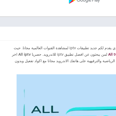
مرحبا بكم متابعينا الكرام في موقع apksiptv.net الذي يقدم لكم جديد تطبيقات iptv لمشاهدة القنوات العالمية مجانا. حيث
لمن يبحثون عن افضل تطبيق iptv للاندرويد. حصريا
All iptv
اخر
الرياضية والترفيهية على هاتفك الاندرويد مجانا مع اكواد تفعيل وبدون