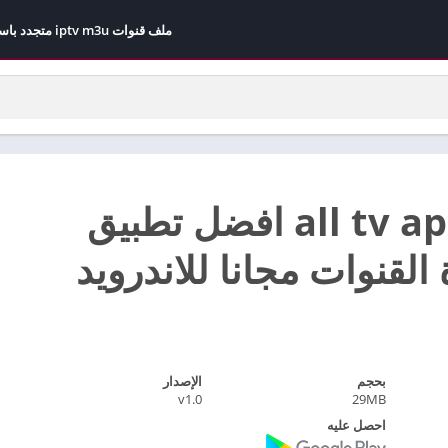
ملف قنوات iptv m3u متجدد باستمرار مجاني 2026
تحميل all tv apk افضل تطبيق
لقنوات مجانا للاندرويد
بحجم
الإصدار
v1.0
29MB
احصل عليه