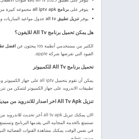
يتوفر على
برنامج all iptv apk
مجموعه كبيرة من ا
يوفر
تنزيل تطبيق all tv
جدول مواعيد المباريات وا
هل يمكن تحميل برنامج All Tv للايفون؟
الكثير من مستخدمي أنظمة ios يبحثون عن
افضل تطبيقات tv
القيود التي تفرضها شركة apple.
تحميل برنامج All Tv للكمبيوتر
يمكن أن تقوم بتحميل all iptv
تطبيقات الاندرويد على جهاز الكمبيوتر لتتمكن من تنزيل all tv على الجهاز واستخد
تنزيل All Tv Apk اخر اصدار للاندرويد من ميديا فاير
الان يمكنك تنزيل all tv apk آ
تستمتع بالخدمة المجانيه التي يقدمها البرنامج وتستمتع
في نفس الوقت يمكنك مشاهدة القنوات الفضائية التي 
وبدون تقطيع.