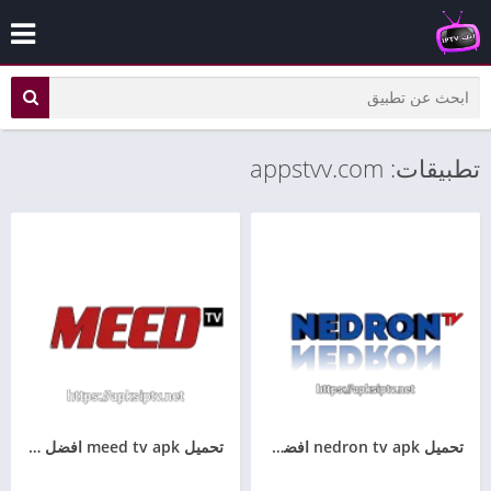
تطبيقات: appstvv.com
تحميل nedron tv apk افضل تطبيق لمشاهدة القنوات مجانا للاندرويد
تحميل meed tv apk افضل تطبيق لمشاهدة القنوات مجانا للاندرويد